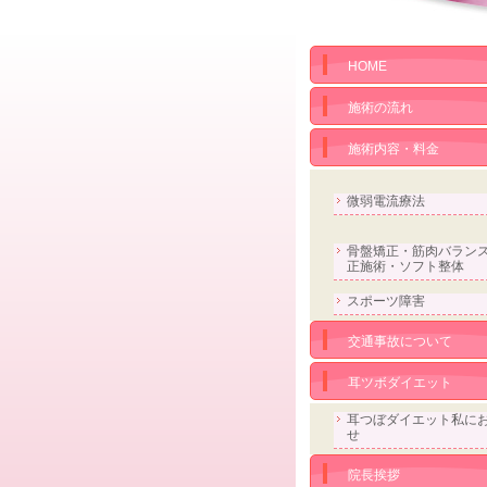
HOME
施術の流れ
施術内容・料金
微弱電流療法
骨盤矯正・筋肉バラン
正施術・ソフト整体
スポーツ障害
交通事故について
耳ツボダイエット
耳つぼダイエット私に
せ
院長挨拶