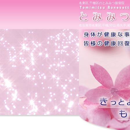
名東区,千種区のとみみつ接骨院
名古屋市名東区,千種,守山,長久手