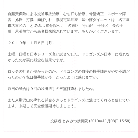
自賠責保険による交通事故治療 むち打ち治療。骨盤矯正 スポーツ障
害 捻挫 打撲 肉ばなれ 微弱電流治療 耳つぼダイエットは 名古屋
市名東区の と みみつ接骨院へ。 名東区 守山区 千種区 長久手
町 尾張旭市から患者様来院されています。ありがとうございます。
２０１０年１１月８日（
月
）
土曜、日曜と日本シリーズ良い試合でした。ドラゴンズが日本一に成れな
かったのが実に残念な結果ですが。
ロッテの打者が凄かったのか、ドラゴンズの自慢の投手陣達がやや不調だ
ったのか？私は投手陣が今一だったように感じますが。
昨日の試合は９回の和田選手の三塁打痺れましたね。
また来期沢山の痺れる試合をきっとドラゴンズは魅せてくれると信じてい
ます。来期こそ完全優勝期待しましょう。
投稿者
とみみつ接骨院 (2010年11月08日 15:58)