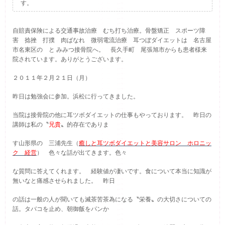
す。
自賠責保険による交通事故治療 むち打ち治療。骨盤矯正 スポーツ障
害 捻挫 打撲 肉ばなれ 微弱電流治療 耳つぼダイエットは 名古屋
市名東区の と みみつ接骨院へ。 長久手町 尾張旭市からも患者様来
院されています。ありがとうございます。
２０１１年２月２１日（
月
）
昨日は勉強会に参加。浜松に行ってきました。
当院は接骨院の他に耳ツボダイエットの仕事もやっております。 昨日の
講師は私の〝
兄貴
〟的存在でありま
す山形県の 三浦先生（
癒しと耳ツボダイエットと美容サロン ホロニッ
ク 経営
） 色々な話が出てきます。色々
な質問に答えてくれます。 経験値が凄いです。食について本当に知識が
無いなと痛感させられました。 昨日
の話は一般の人が聞いても滅茶苦茶為になる〝栄養〟の大切さについての
話。タバコを止め、朝御飯をパンか