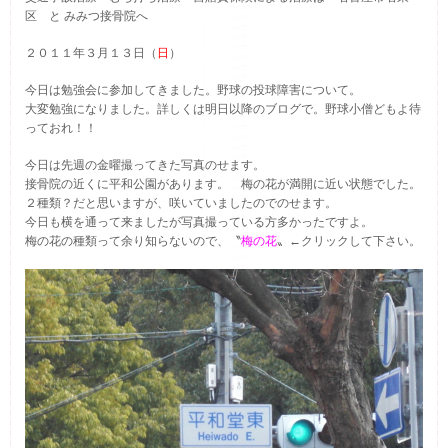
区 と みみつ接骨院へ
２０１１年３月１３日（
日
）
今日は勉強会に参加してきました。野球の投球障害について。
大変勉強になりました。詳しくは明日以降のブログで。野球小僧どもよ待
っておれ！！
今日は先週の金曜撮ってきた写真のせます。
接骨院の近くに平和公園があります。 梅の花が満開に近い状態でした。
２種類？だと思いますが、咲いていましたのでのせます。
今日も横を通って来ましたが写真撮っている方多かったですよ。
梅の花の種類って余り知らないので、〝
梅の花
〟←クリックして下さい。