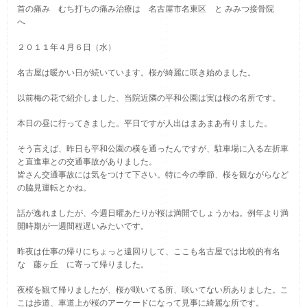
首の痛み むち打ちの痛み治療は 名古屋市名東区 と みみつ接骨院
へ
２０１１年４月６日（
水
）
名古屋は暖かい日が続いています。桜が綺麗に咲き始めました。
以前梅の花で紹介しました、当院近隣の平和公園は実は桜の名所です。
本日の昼に行ってきました。平日ですが人出はまあまあ有りました。
そう言えば、昨日も平和公園の横を通ったんですが、駐車場に入る左折車
と直進車との交通事故がありました。
皆さん交通事故には気をつけて下さい。特に今の季節、桜を観ながらなど
の脇見運転とかね。
話が逸れましたが、今週日曜あたりが桜は満開でしょうかね。例年より満
開時期が一週間程遅いみたいです。
昨夜は仕事の帰りにちょっと遠回りして、ここも名古屋では比較的有名
な 藤ヶ丘 に寄って帰りました。
夜桜を観て帰りましたが、桜が咲いてる所、咲いてない所ありました。こ
こは歩道、車道上が桜のアーケードになって見事に綺麗な所です。