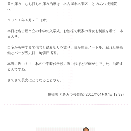
首の痛み むち打ちの痛み治療は 名古屋市名東区 と みみつ接骨院
へ
２０１１年４月７日（
木
）
本日は名古屋市立の中学の入学式。お陰様で我家の長女も制服を着て、本
日入学。
自宅から中学まで信号と踏み切りを渡り、僅か数百メートル。寂れた映画
館とバーが五六軒 by浜田省吾。
本当に近い！！ 私の中学時代学校に近い奴ほど遅刻がちでした。油断す
るんですね。
さてさて長女はどうなることやら。
投稿者
とみみつ接骨院 (2011年04月07日 19:39)