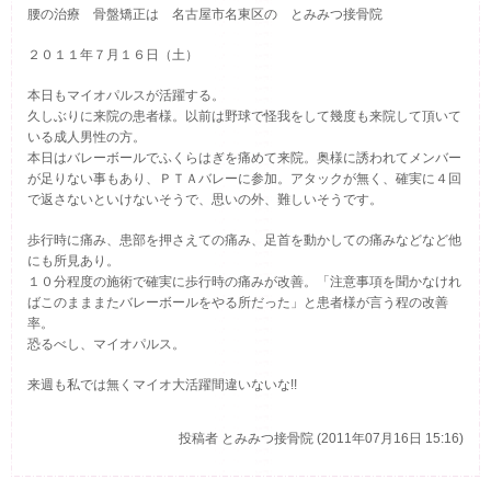
腰の治療 骨盤矯正は 名古屋市名東区の とみみつ接骨院
２０１１年７月１６日（土）
本日もマイオパルスが活躍する。
久しぶりに来院の患者様。以前は野球で怪我をして幾度も来院して頂いて
いる成人男性の方。
本日はバレーボールでふくらはぎを痛めて来院。奥様に誘われてメンバー
が足りない事もあり、ＰＴＡバレーに参加。アタックが無く、確実に４回
で返さないといけないそうで、思いの外、難しいそうです。
歩行時に痛み、患部を押さえての痛み、足首を動かしての痛みなどなど他
にも所見あり。
１０分程度の施術で確実に歩行時の痛みが改善。「注意事項を聞かなけれ
ばこのまままたバレーボールをやる所だった」と患者様が言う程の改善
率。
恐るべし、マイオパルス。
来週も私では無くマイオ大活躍間違いないな!!
投稿者
とみみつ接骨院 (2011年07月16日 15:16)