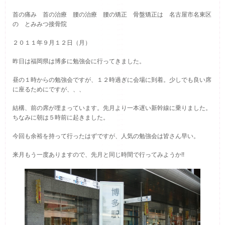
首の痛み 首の治療 腰の治療 腰の矯正 骨盤矯正は 名古屋市名東区
の とみみつ接骨院
２０１１年９月１２日（月）
昨日は福岡県は博多に勉強会に行ってきました。
昼の１時からの勉強会ですが、１２時過ぎに会場に到着。少しでも良い席
に座るためにですが、、、
結構、前の席が埋まっています。先月より一本遅い新幹線に乗りました。
ちなみに朝は５時前に起きました。
今回も余裕を持って行ったはずですが、人気の勉強会は皆さん早い。
来月もう一度ありますので、先月と同じ時間で行ってみようか!!