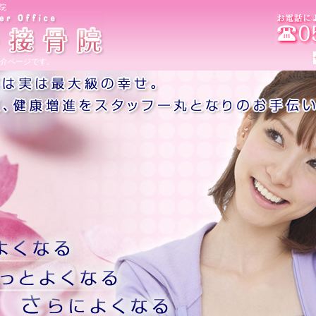
院
介ページです。