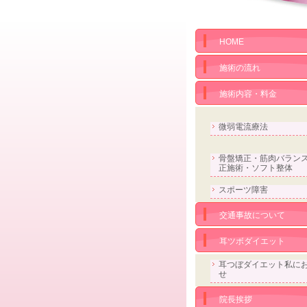
HOME
施術の流れ
施術内容・料金
微弱電流療法
骨盤矯正・筋肉バラン
正施術・ソフト整体
スポーツ障害
交通事故について
耳ツボダイエット
耳つぼダイエット私に
せ
院長挨拶