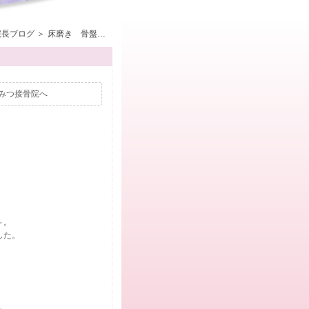
院長ブログ
床磨き 骨盤矯正で腰の痛み改善 解消 名古屋市名東区の とみみつ接骨院へ
みつ接骨院へ
～。
した。