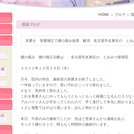
HOME
ブログ
院長ブログ
床磨き 骨盤矯正で腰の痛み改善 解消 名古屋市名東区の とみ
腰の痛み 腰の矯正治療は 名古屋市名東区の とみみつ接骨院
２０１１年１２月２９日（木）
ス矯
只今、院内の待合、施術室の床磨きが終了しました。
一年経っていますので、黒い汚れがごっそり取れました。
かなり、気持良く取れました。
これを業者さんにやってもらうともっともっと綺麗になるんだろうな
アルバイトさんが手伝ってくれたので、早く進行して本当に助かりま
１人と複数ではやはり違います。ほんと助かります。
お任
本日、午前のみの施術でしたが、先ほど患者さんから連絡があり、
ギックリ腰だそうで、間もなく時間外の施術行います。