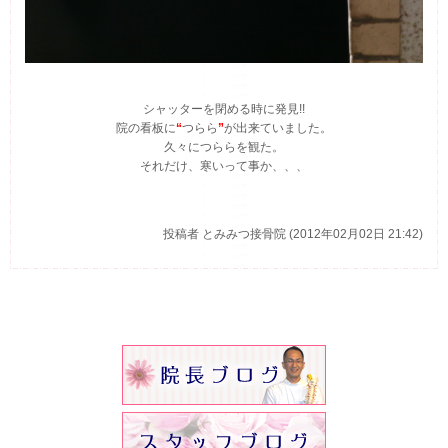
シャッターを閉める時に発見!!
院の看板に
“
つらら
”
が出来ていました。
久々につららを観た。
それだけ、寒いって事か、、、
投稿者
とみみつ接骨院 (2012年02月02日 21:42)