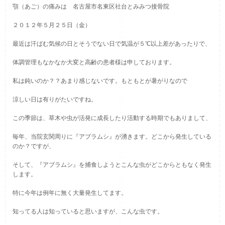
顎（あご）の痛みは 名古屋市名東区社台とみみつ接骨院
２０１２年５月２５日（金）
最近は汗ばむ気候の日とそうでない日で気温が５℃以上差があったりで、
体調管理もなかなか大変と高齢の患者様は申しております。
私は鈍いのか？？あまり感じないです。もともとが暑がりなので
涼しい日は有りがたいですね。
この季節は、草木や虫が活発に成長したり活動する時期でもありまして、
毎年、当院玄関周りに『アブラムシ』が湧きます。どこから発生している
のか？ですが、
そして、『アブラムシ』を捕食しようとこんな虫がどこからともなく発生
します。
特に今年は例年に無く大量発生してます。
知ってる人は知っていると思いますが、こんな虫です。