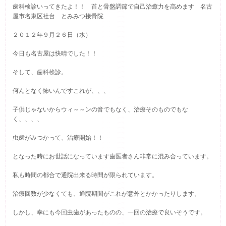
歯科検診いってきたよ！！ 首と骨盤調節で自己治癒力を高めます 名古
屋市名東区社台 とみみつ接骨院
２０１２年９月２６日（水）
今日も名古屋は快晴でした！！
そして、歯科検診。
何んとなく怖いんですこれが、、、
子供じゃないからウィ～～ンの音でもなく、治療そのものでもな
く、、、、
虫歯がみつかって、治療開始！！
となった時にお世話になっています歯医者さん非常に混み合っています。
私も時間の都合で通院出来る時間が限られています。
治療回数が少なくても、通院期間がこれが意外とかかったりします。
しかし、幸にも今回虫歯があったものの、一回の治療で良いそうです。