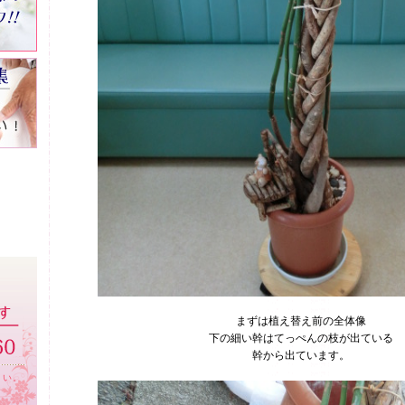
まずは植え替え前の全体像
下の細い幹はてっぺんの枝が出ている
幹から出ています。
さい。