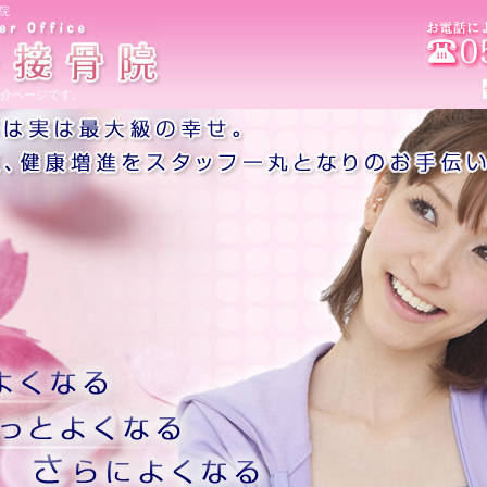
院
介ページです。