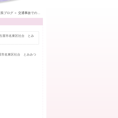
院長ブログ
交通事故での首の痛み、むち打ちはとみみつ接骨院は専門です。名古屋市名東区社台 とみみつ接骨院へ
古屋市名東区社台 とみ
屋市名東区社台 とみみつ