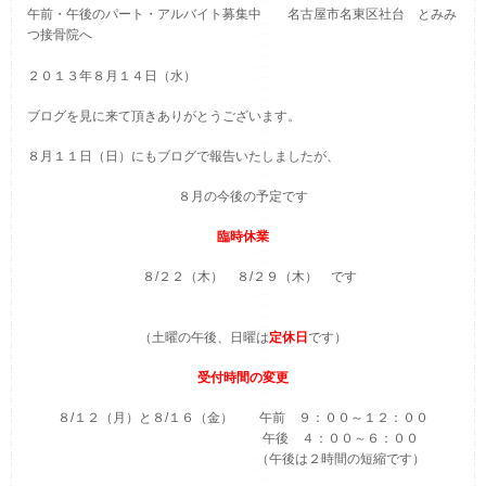
午前・午後のパート・アルバイト募集中
名古屋市名東区社台 とみみ
つ接骨院へ
２０１３年８月１４日（水）
ブログを見に来て頂きありがとうございます。
８月１１日（日）にもブログで報告いたしましたが、
８月の今後の予定です
臨時休業
８/２２（木） ８/２９（木） です
（土曜の午後、日曜は
定休日
です）
受付時間の変更
８/１２（月）と８/１６（金） 午前 ９：００～１２：００
午後 ４：００～６：００
（午後は２時間の短縮です）