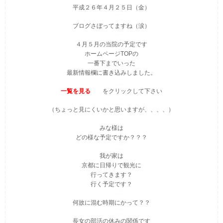
平成２６年４月２５日（金）
ブログさぼってますね（涙）
４月５月の当院の予定です
ホームページTOPの
一番下までいった
最新情報欄に書き込みしました。
一覧を見る
をクリックして下さい
（ちょっと見にくいかと思いますが、、、、）
みな様は
どの様な予定ですか？？？
我が家は
京都に日帰りで観光に
行ってきます？
行く予定です？
何故に混む時期にかって？？
長女の部活の休みの関係です